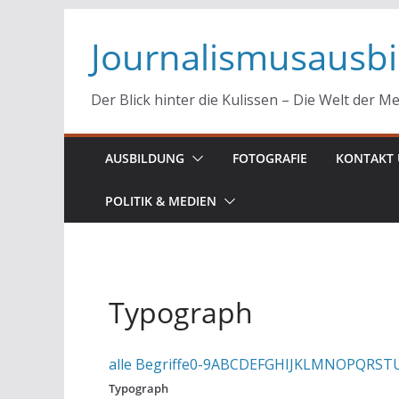
Zum
Journalismusausb
Inhalt
springen
Der Blick hinter die Kulissen – Die Welt der M
AUSBILDUNG
FOTOGRAFIE
KONTAKT 
POLITIK & MEDIEN
Typograph
alle Begriffe
0-9
A
B
C
D
E
F
G
H
I
J
K
L
M
N
O
P
Q
R
S
T
Typograph