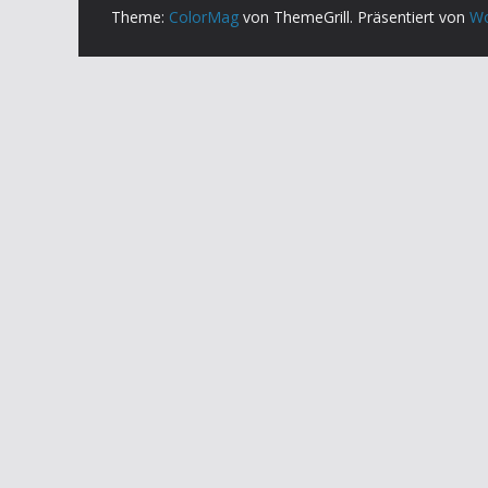
Theme:
ColorMag
von ThemeGrill. Präsentiert von
Wo