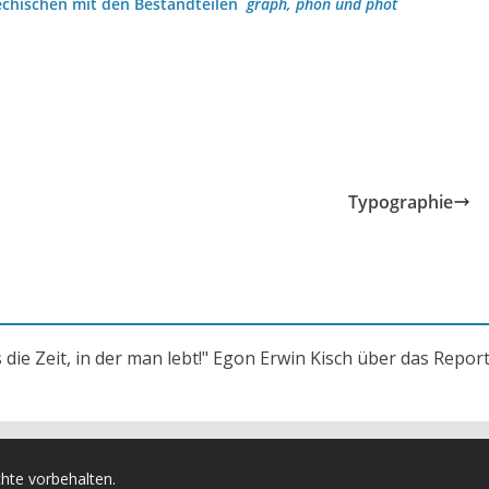
chischen mit den Bestandteilen
graph, phon und phot
Typographie
s die Zeit, in der man lebt!" Egon Erwin Kisch über das Repor
chte vorbehalten.