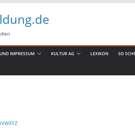
ildung.de
edien
UND IMPRESSUM
KULTUR AG
LEXIKON
SO SCH
U
V
W
X
Y
Z