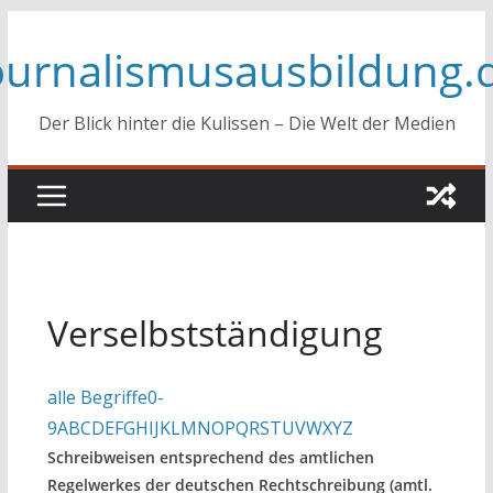
Zum
ournalismusausbildung.
Inhalt
springen
Der Blick hinter die Kulissen – Die Welt der Medien
Verselbstständigung
alle Begriffe
0-
9
A
B
C
D
E
F
G
H
I
J
K
L
M
N
O
P
Q
R
S
T
U
V
W
X
Y
Z
Schreibweisen entsprechend des amtlichen
Regelwerkes der deutschen Rechtschreibung (amtl.