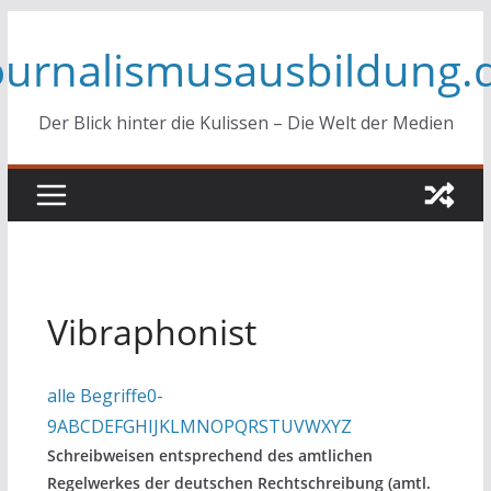
Zum
ournalismusausbildung.
Inhalt
springen
Der Blick hinter die Kulissen – Die Welt der Medien
Vibraphonist
alle Begriffe
0-
9
A
B
C
D
E
F
G
H
I
J
K
L
M
N
O
P
Q
R
S
T
U
V
W
X
Y
Z
Schreibweisen entsprechend des amtlichen
Regelwerkes der deutschen Rechtschreibung (amtl.