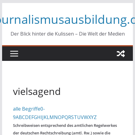
Zum
ournalismusausbildung.
Inhalt
springen
Der Blick hinter die Kulissen – Die Welt der Medien
vielsagend
alle Begriffe
0-
9
A
B
C
D
E
F
G
H
I
J
K
L
M
N
O
P
Q
R
S
T
U
V
W
X
Y
Z
Schreibweisen entsprechend des amtlichen Regelwerkes
der deutschen Rechtschreibung (amtl. Rw.) sowie die