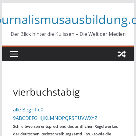
Zum
ournalismusausbildung.
Inhalt
springen
Der Blick hinter die Kulissen – Die Welt der Medien
vierbuchstabig
alle Begriffe
0-
9
A
B
C
D
E
F
G
H
I
J
K
L
M
N
O
P
Q
R
S
T
U
V
W
X
Y
Z
Schreibweisen entsprechend des amtlichen Regelwerkes
der deutschen Rechtschreibung (amtl. Rw.) sowie die