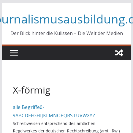
Zum
ournalismusausbildung.
Inhalt
springen
Der Blick hinter die Kulissen – Die Welt der Medien
X-förmig
alle Begriffe
0-
9
A
B
C
D
E
F
G
H
I
J
K
L
M
N
O
P
Q
R
S
T
U
V
W
X
Y
Z
Schreibweisen entsprechend des amtlichen
Regelwerkes der deutschen Rechtschreibung (amtl. Rw.)