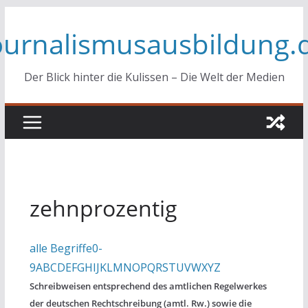
Zum
ournalismusausbildung.
Inhalt
springen
Der Blick hinter die Kulissen – Die Welt der Medien
zehnprozentig
alle Begriffe
0-
9
A
B
C
D
E
F
G
H
I
J
K
L
M
N
O
P
Q
R
S
T
U
V
W
X
Y
Z
Schreibweisen entsprechend des amtlichen Regelwerkes
der deutschen Rechtschreibung (amtl. Rw.) sowie die