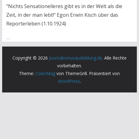
"Nichts Sensationelleres gibt es in der Welt als die
Zeit, in der man lebt!" Egon Erwin Kisch über das
Reporterleben (1.10.1924)
…
Copyright © 2026
Journalismusausbildung.de
. Alle Rechte
vorbehalten.
Theme:
ColorMag
von ThemeGrill. Präsentiert von
WordPress
.