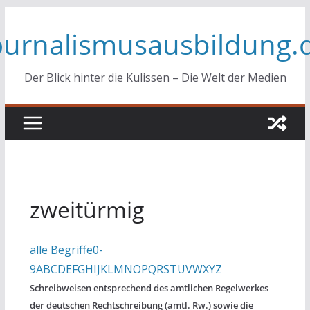
Zum
ournalismusausbildung.
Inhalt
springen
Der Blick hinter die Kulissen – Die Welt der Medien
zweitürmig
alle Begriffe
0-
9
A
B
C
D
E
F
G
H
I
J
K
L
M
N
O
P
Q
R
S
T
U
V
W
X
Y
Z
Schreibweisen entsprechend des amtlichen Regelwerkes
der deutschen Rechtschreibung (amtl. Rw.) sowie die