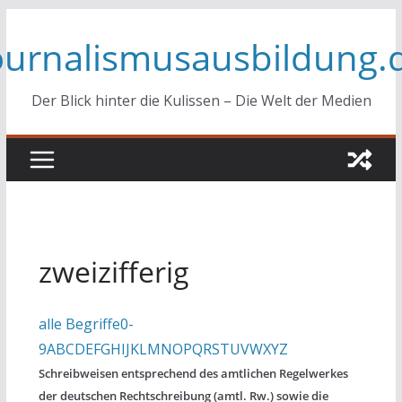
Zum
ournalismusausbildung.
Inhalt
springen
Der Blick hinter die Kulissen – Die Welt der Medien
zweizifferig
alle Begriffe
0-
9
A
B
C
D
E
F
G
H
I
J
K
L
M
N
O
P
Q
R
S
T
U
V
W
X
Y
Z
Schreibweisen entsprechend des amtlichen Regelwerkes
der deutschen Rechtschreibung (amtl. Rw.) sowie die