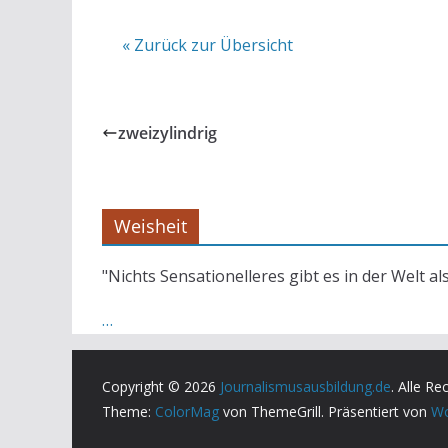
« Zurück zur Übersicht
zweizylindrig
Weisheit
"Nichts Sensationelleres gibt es in der Welt al
…
Copyright © 2026
Journalismusausbildung.de
. Alle Re
Theme:
ColorMag
von ThemeGrill. Präsentiert von
Wo