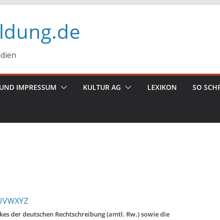
ildung.de
edien
UND IMPRESSUM
KULTUR AG
LEXIKON
SO SCH
U
V
W
X
Y
Z
es der deutschen Rechtschreibung (amtl. Rw.) sowie die