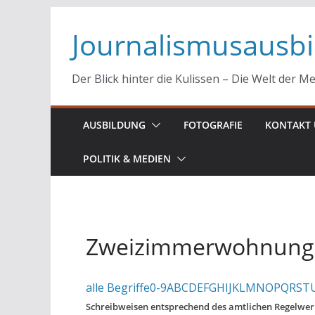
Zum
Journalismusausb
Inhalt
springen
Der Blick hinter die Kulissen – Die Welt der M
AUSBILDUNG
FOTOGRAFIE
KONTAKT 
POLITIK & MEDIEN
Zweizimmerwohnung
alle Begriffe
0-9
A
B
C
D
E
F
G
H
I
J
K
L
M
N
O
P
Q
R
S
T
Schreibweisen entsprechend des amtlichen Regelwerk