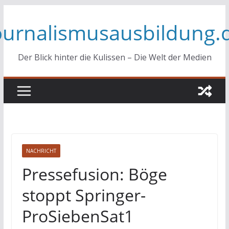
Zum
ournalismusausbildung.
Inhalt
springen
Der Blick hinter die Kulissen – Die Welt der Medien
NACHRICHT
Pressefusion: Böge
stoppt Springer-
ProSiebenSat1