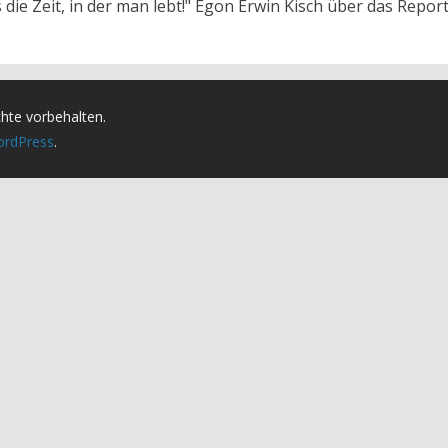
s die Zeit, in der man lebt!" Egon Erwin Kisch über das Repor
chte vorbehalten.
rdPress
.