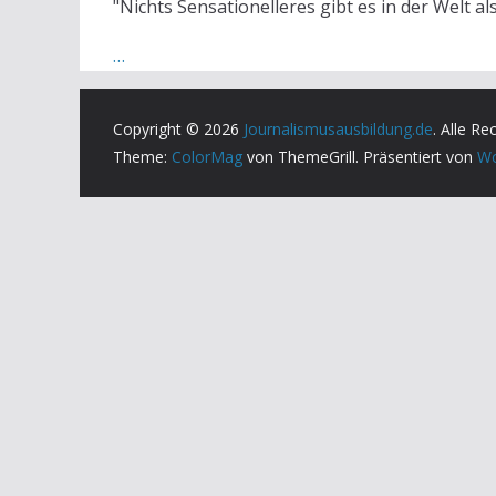
"Nichts Sensationelleres gibt es in der Welt al
…
Copyright © 2026
Journalismusausbildung.de
. Alle Re
Theme:
ColorMag
von ThemeGrill. Präsentiert von
Wo