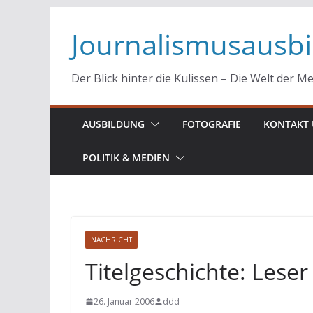
Zum
Journalismusausb
Inhalt
springen
Der Blick hinter die Kulissen – Die Welt der M
AUSBILDUNG
FOTOGRAFIE
KONTAKT 
POLITIK & MEDIEN
NACHRICHT
Titelgeschichte: Lese
26. Januar 2006
ddd