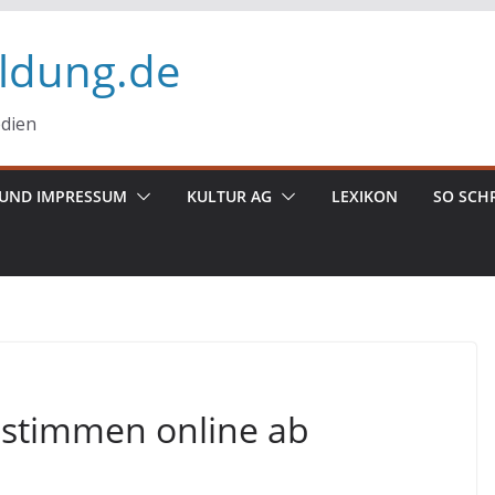
ildung.de
edien
UND IMPRESSUM
KULTUR AG
LEXIKON
SO SCH
r stimmen online ab