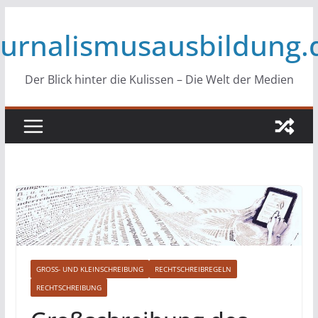
Zum
ournalismusausbildung.
Inhalt
springen
Der Blick hinter die Kulissen – Die Welt der Medien
GROSS- UND KLEINSCHREIBUNG
RECHTSCHREIBREGELN
RECHTSCHREIBUNG