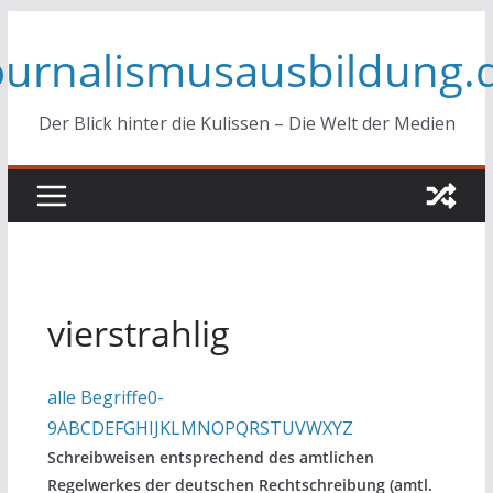
Zum
ournalismusausbildung.
Inhalt
springen
Der Blick hinter die Kulissen – Die Welt der Medien
vierstrahlig
alle Begriffe
0-
9
A
B
C
D
E
F
G
H
I
J
K
L
M
N
O
P
Q
R
S
T
U
V
W
X
Y
Z
Schreibweisen entsprechend des amtlichen
Regelwerkes der deutschen Rechtschreibung (amtl.