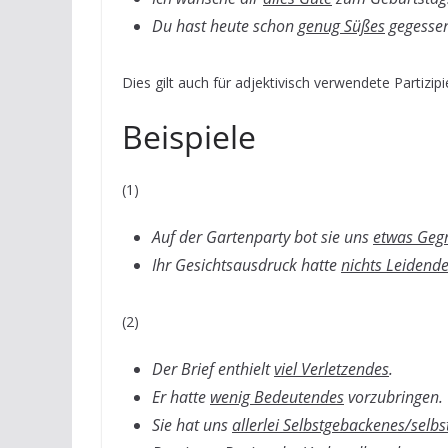
Du hast heute schon
genug Süßes
gegesse
Dies gilt auch für adjektivisch verwendete Partizi
Beispiele
(1)
Auf der Gartenparty bot sie uns
etwas Gegri
Ihr Gesichtsausdruck hatte
nichts Leidend
(2)
Der Brief enthielt
viel Verletzendes
.
Er hatte
wenig Bedeutendes
vorzubringen.
Sie hat uns
allerlei Selbstgebackenes/selb