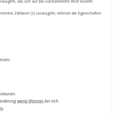
usgeht, das sich auf das substantivierte Wort bezieht.
stimmtes Zahlwort (2) vorausgeht, nehmen die Eigenschaften
.
essen.
staunen.
 Wanderung
wenig Warmes
bei sich.
es
.
.