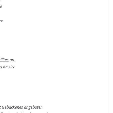
n!
pien.
lltes
an.
es
an sich.
st Gebackenes
angeboten.