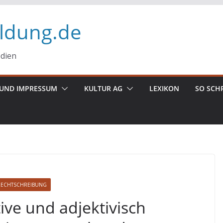
ildung.de
edien
UND IMPRESSUM
KULTUR AG
LEXIKON
SO SCH
RECHTSCHREIBUNG
ive und adjektivisch