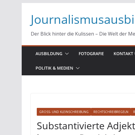
Zum
Journalismusausb
Inhalt
springen
Der Blick hinter die Kulissen – Die Welt der M
AUSBILDUNG
FOTOGRAFIE
KONTAKT 
POLITIK & MEDIEN
GROSS- UND KLEINSCHREIBUNG
RECHTSCHREIBREGELN
Substantivierte Adjekt