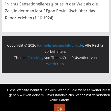
"Nichts Sensationelleres gibt es in der Welt als die
Zeit, in der man lebt!" Egon Erwin Kisch über das
Reporterleben (1.10.1924)
…
Copyright © 2026
Journalismusausbildung.de
. Alle Rechte
vorbehalten.
Theme:
ColorMag
von ThemeGrill. Präsentiert von
WordPress
.
Diese Website benutzt Cookies. Wenn du die Website weiter nutzt
gehen wir von deinem Einverständnis aus. Wir selbst verarbeiten
keine Daten!
OK