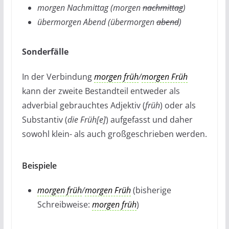
morgen Nachmittag (morgen
nachmittag
)
übermorgen Abend (übermorgen
abend
)
Sonderfälle
In der Verbindung
morgen früh
/
morgen Früh
kann der zweite Bestandteil entweder als
adverbial gebrauchtes Adjektiv (
früh
) oder als
Substantiv (
die Früh[e]
) aufgefasst und daher
sowohl klein- als auch großgeschrieben werden.
Beispiele
morgen früh
/
morgen Früh
(bisherige
Schreibweise:
morgen früh
)