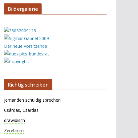
Bildergalerie
Richtig schreiben
jemanden schuldig sprechen
Csárdás, Csardas
drawidisch
Zerebrum