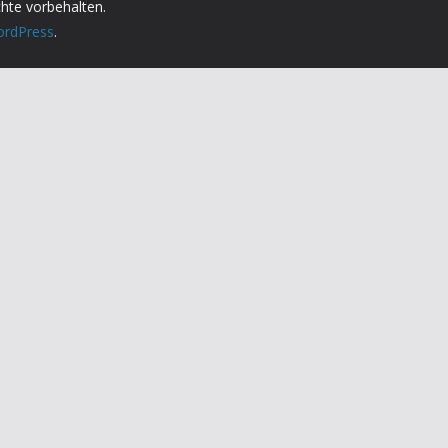
chte vorbehalten.
rdPress
.