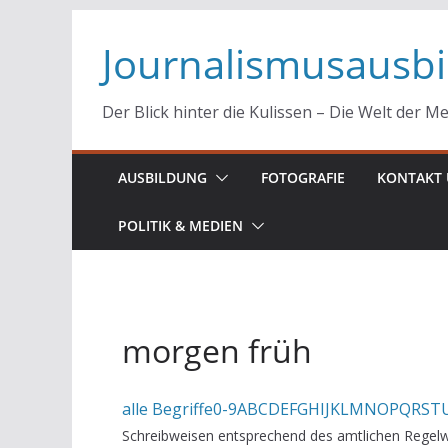
Zum
Journalismusausb
Inhalt
springen
Der Blick hinter die Kulissen – Die Welt der M
AUSBILDUNG
FOTOGRAFIE
KONTAKT 
POLITIK & MEDIEN
morgen früh
alle Begriffe
0-9
A
B
C
D
E
F
G
H
I
J
K
L
M
N
O
P
Q
R
S
T
Schreibweisen entsprechend des amtlichen Regelw