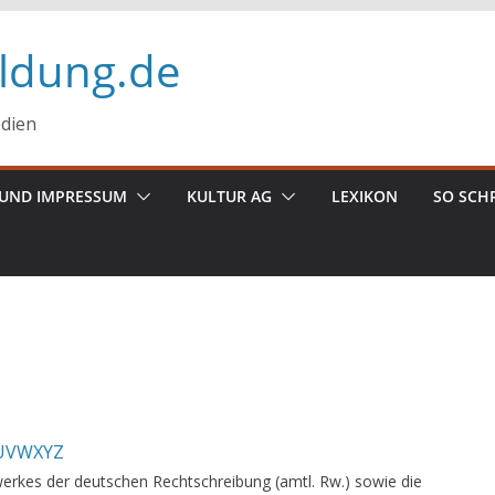
ildung.de
edien
UND IMPRESSUM
KULTUR AG
LEXIKON
SO SCH
U
V
W
X
Y
Z
erkes der deutschen Rechtschreibung (amtl. Rw.) sowie die