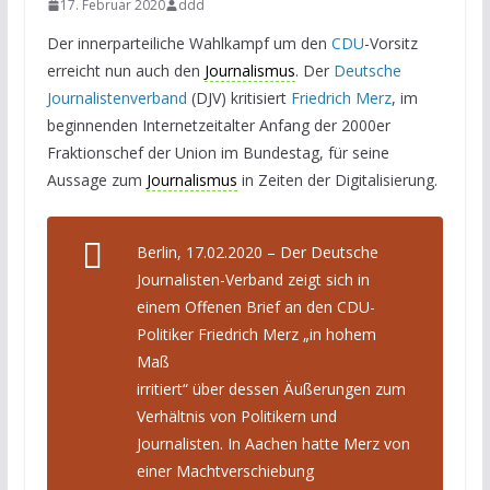
17. Februar 2020
ddd
Der innerparteiliche Wahlkampf um den
CDU
-Vorsitz
erreicht nun auch den
Journalismus
. Der
Deutsche
Journalistenverband
(DJV) kritisiert
Friedrich Merz
, im
beginnenden Internetzeitalter Anfang der 2000er
Fraktionschef der Union im Bundestag, für seine
Aussage zum
Journalismus
in Zeiten der Digitalisierung.
Berlin, 17.02.2020 – Der Deutsche
Journalisten-Verband zeigt sich in
einem Offenen Brief an den CDU-
Politiker Friedrich Merz „in hohem
Maß
irritiert“ über dessen Äußerungen zum
Verhältnis von Politikern und
Journalisten. In Aachen hatte Merz von
einer Machtverschiebung