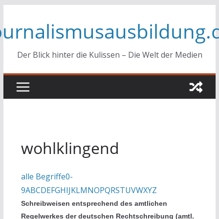
Zum
ournalismusausbildung.
Inhalt
springen
Der Blick hinter die Kulissen – Die Welt der Medien
wohlklingend
alle Begriffe
0-
9
A
B
C
D
E
F
G
H
I
J
K
L
M
N
O
P
Q
R
S
T
U
V
W
X
Y
Z
Schreibweisen entsprechend des amtlichen
Regelwerkes der deutschen Rechtschreibung (amtl.