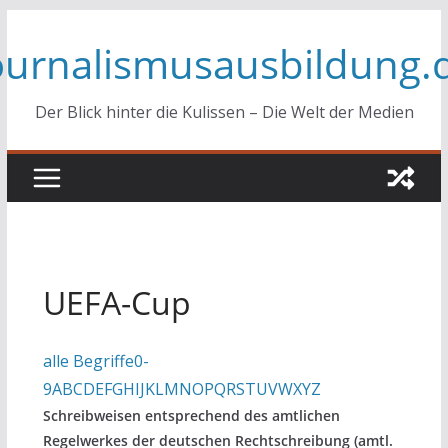
Zum
ournalismusausbildung.
Inhalt
springen
Der Blick hinter die Kulissen – Die Welt der Medien
UEFA-Cup
alle Begriffe
0-
9
A
B
C
D
E
F
G
H
I
J
K
L
M
N
O
P
Q
R
S
T
U
V
W
X
Y
Z
Schreibweisen entsprechend des amtlichen
Regelwerkes der deutschen Rechtschreibung (amtl.