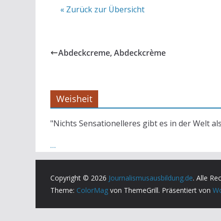
« Zurück zur Übersicht
Abdeckcreme, Abdeckcrème
Weisheit
"Nichts Sensationelleres gibt es in der Welt al
…
Copyright © 2026
Journalismusausbildung.de
. Alle Re
Theme:
ColorMag
von ThemeGrill. Präsentiert von
Wo