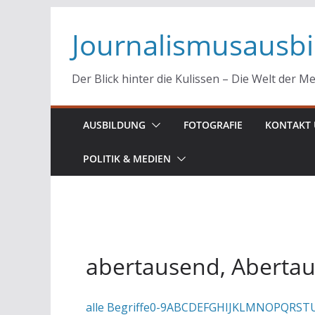
Zum
Journalismusausb
Inhalt
springen
Der Blick hinter die Kulissen – Die Welt der M
AUSBILDUNG
FOTOGRAFIE
KONTAKT 
POLITIK & MEDIEN
abertausend, Aberta
alle Begriffe
0-9
A
B
C
D
E
F
G
H
I
J
K
L
M
N
O
P
Q
R
S
T