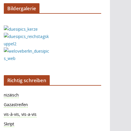
Bildergalerie
Richtig schreiben
nizäisch
Gazastreifen
vis-à-vis, vis-a-vis
Skript