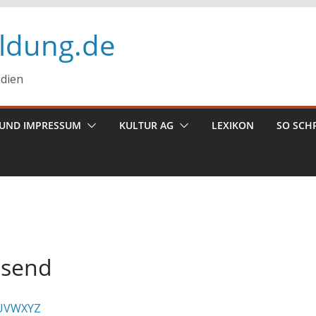
ildung.de
edien
UND IMPRESSUM
KULTUR AG
LEXIKON
SO SCH
usend
U
V
W
X
Y
Z