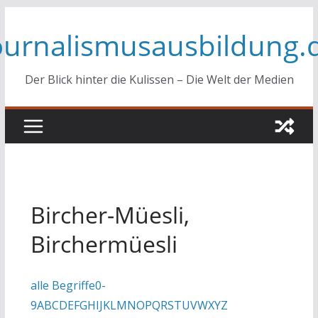
Zum
ournalismusausbildung.
Inhalt
springen
Der Blick hinter die Kulissen – Die Welt der Medien
Bircher-Müesli,
Birchermüesli
alle Begriffe
0-
9
A
B
C
D
E
F
G
H
I
J
K
L
M
N
O
P
Q
R
S
T
U
V
W
X
Y
Z