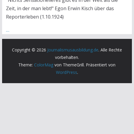
"Nichts Sensationelleres gibt es in der Welt als die
Zeit, in der man lebt!" Egon Erwin Kisch über das
Reporterleben (1.10.1924)
…
Copyright © 2026
Journalismusausbildung.de
. Alle Rechte
vorbehalten.
Theme:
ColorMag
von ThemeGrill. Präsentiert von
WordPress
.