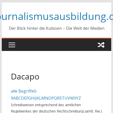
Zum
ournalismusausbildung.
Inhalt
springen
Der Blick hinter die Kulissen – Die Welt der Medien
Dacapo
alle Begriffe
0-
9
A
B
C
D
E
F
G
H
I
J
K
L
M
N
O
P
Q
R
S
T
U
V
W
X
Y
Z
Schreibweisen entsprechend des amtlichen
Regelwerkes der deutschen Rechtschreibung (amtl. Rw.)