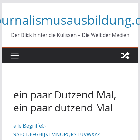
Zum
ournalismusausbildung.
Inhalt
springen
Der Blick hinter die Kulissen – Die Welt der Medien
ein paar Dutzend Mal,
ein paar dutzend Mal
alle Begriffe
0-
9
A
B
C
D
E
F
G
H
I
J
K
L
M
N
O
P
Q
R
S
T
U
V
W
X
Y
Z