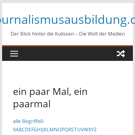
Zum
ournalismusausbildung.
Inhalt
springen
Der Blick hinter die Kulissen – Die Welt der Medien
ein paar Mal, ein
paarmal
alle Begriffe
0-
9
A
B
C
D
E
F
G
H
I
J
K
L
M
N
O
P
Q
R
S
T
U
V
W
X
Y
Z