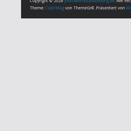
Copyright © 2026
Journalismusausbildung.de
. Alle Re
Theme:
ColorMag
von ThemeGrill. Präsentiert von
Wo