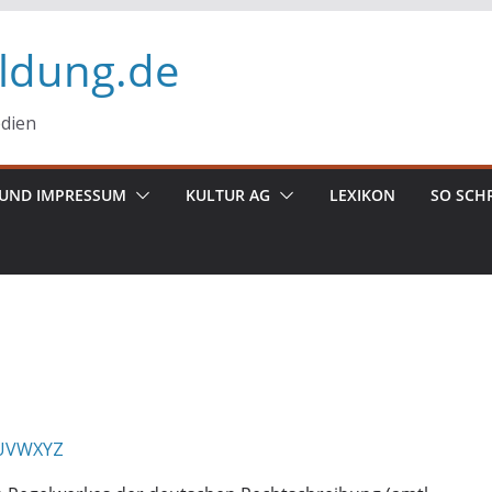
ildung.de
edien
UND IMPRESSUM
KULTUR AG
LEXIKON
SO SCH
U
V
W
X
Y
Z