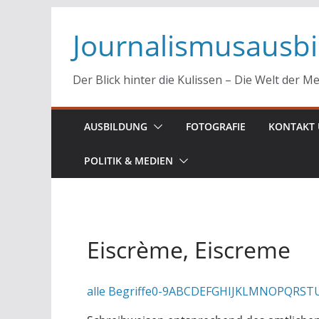
Zum
Journalismusausb
Inhalt
springen
Der Blick hinter die Kulissen – Die Welt der M
AUSBILDUNG
FOTOGRAFIE
KONTAKT 
POLITIK & MEDIEN
Eiscrème, Eiscreme
alle Begriffe
0-9
A
B
C
D
E
F
G
H
I
J
K
L
M
N
O
P
Q
R
S
T