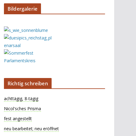
Bildergalerie
Richtig schreiben
achttägig, 8-tägig
Nicol'sches Prisma
fest angestellt
neu bearbeitet; neu eröffnet