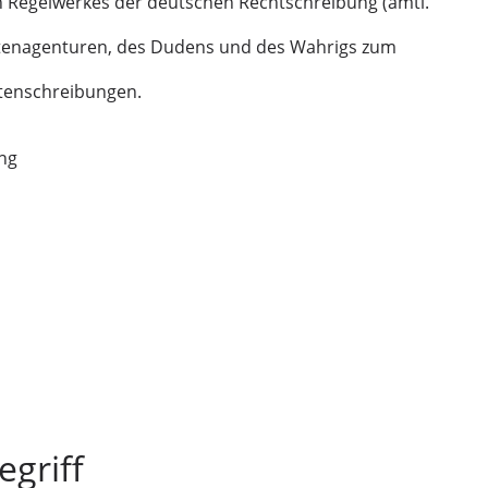
 Regelwerkes der deutschen Rechtschreibung (amtl.
htenagenturen, des Dudens und des Wahrigs zum
tenschreibungen.
ung
griff