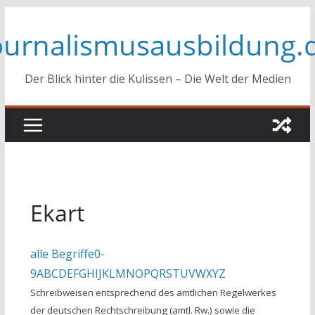
Zum
ournalismusausbildung.
Inhalt
springen
Der Blick hinter die Kulissen – Die Welt der Medien
Ekart
alle Begriffe
0-
9
A
B
C
D
E
F
G
H
I
J
K
L
M
N
O
P
Q
R
S
T
U
V
W
X
Y
Z
Schreibweisen entsprechend des amtlichen Regelwerkes
der deutschen Rechtschreibung (amtl. Rw.) sowie die