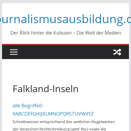
Zum
ournalismusausbildung.
Inhalt
springen
Der Blick hinter die Kulissen – Die Welt der Medien
Falkland-Inseln
alle Begriffe
0-
9
A
B
C
D
E
F
G
H
I
J
K
L
M
N
O
P
Q
R
S
T
U
V
W
X
Y
Z
S
chreibweisen entsprechend des amtlichen Regelwerkes
der deutschen Rechtschreibung (amtl. Rw.) sowie die