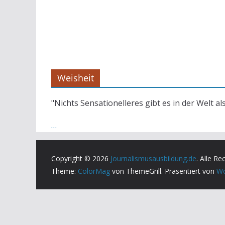
Weisheit
"Nichts Sensationelleres gibt es in der Welt al
…
Copyright © 2026
Journalismusausbildung.de
. Alle Re
Theme:
ColorMag
von ThemeGrill. Präsentiert von
Wo