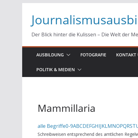
Zum
Journalismusausb
Inhalt
springen
Der Blick hinter die Kulissen – Die Welt der M
AUSBILDUNG
FOTOGRAFIE
KONTAKT 
POLITIK & MEDIEN
Mammillaria
alle Begriffe
0-9
A
B
C
D
E
F
G
H
I
J
K
L
M
N
O
P
Q
R
S
T
Schreibweisen entsprechend des amtlichen Regelw