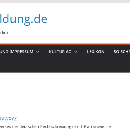
ildung.de
edien
UND IMPRESSUM
KULTUR AG
LEXIKON
SO SCH
U
V
W
X
Y
Z
erkes der deutschen Rechtschreibung (amtl. Rw.) sowie die