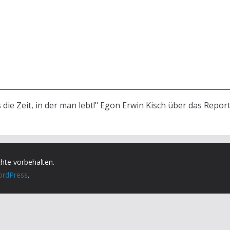
s die Zeit, in der man lebt!" Egon Erwin Kisch über das Repor
chte vorbehalten.
rdPress
.