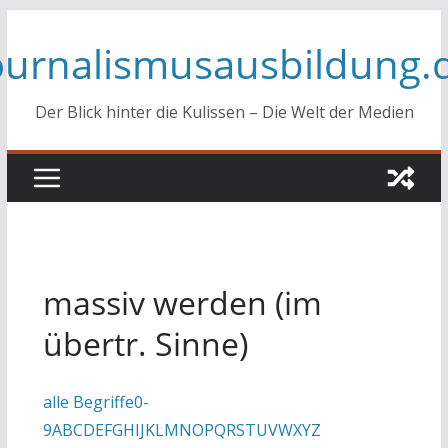
Zum
ournalismusausbildung.
Inhalt
springen
Der Blick hinter die Kulissen – Die Welt der Medien
massiv werden (im
übertr. Sinne)
alle Begriffe
0-
9
A
B
C
D
E
F
G
H
I
J
K
L
M
N
O
P
Q
R
S
T
U
V
W
X
Y
Z