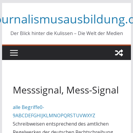
Zum
ournalismusausbildung.
Inhalt
springen
Der Blick hinter die Kulissen – Die Welt der Medien
Messsignal, Mess-Signal
alle Begriffe
0-
9
A
B
C
D
E
F
G
H
I
J
K
L
M
N
O
P
Q
R
S
T
U
V
W
X
Y
Z
Schreibweisen entsprechend des amtlichen
Regelwerkes der deutschen Rechtschreibung