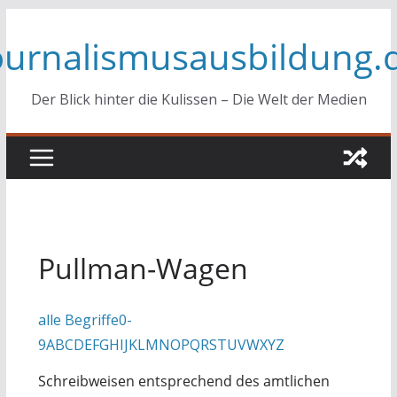
Zum
ournalismusausbildung.
Inhalt
springen
Der Blick hinter die Kulissen – Die Welt der Medien
Pullman-Wagen
alle Begriffe
0-
9
A
B
C
D
E
F
G
H
I
J
K
L
M
N
O
P
Q
R
S
T
U
V
W
X
Y
Z
Schreibweisen entsprechend des amtlichen