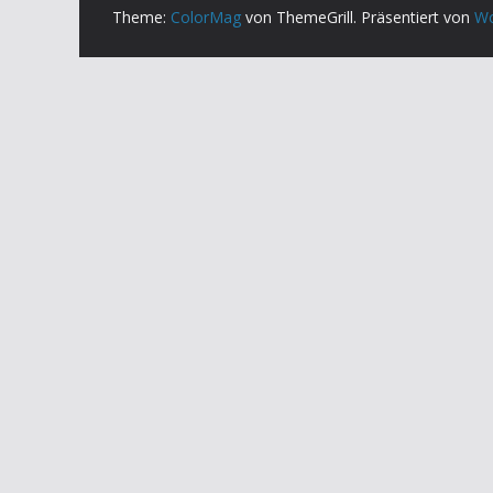
Theme:
ColorMag
von ThemeGrill. Präsentiert von
Wo