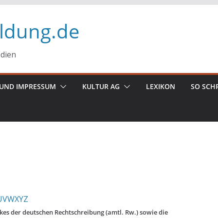
ildung.de
edien
UND IMPRESSUM
KULTUR AG
LEXIKON
SO SCH
U
V
W
X
Y
Z
es der deutschen Rechtschreibung (amtl. Rw.) sowie die