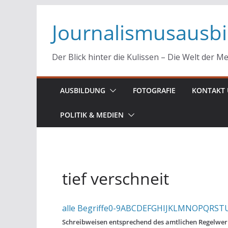
Zum
Journalismusausb
Inhalt
springen
Der Blick hinter die Kulissen – Die Welt der M
AUSBILDUNG
FOTOGRAFIE
KONTAKT 
POLITIK & MEDIEN
tief verschneit
alle Begriffe
0-9
A
B
C
D
E
F
G
H
I
J
K
L
M
N
O
P
Q
R
S
T
Schreibweisen entsprechend des amtlichen Regelwerk