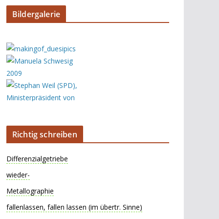
Bildergalerie
Richtig schreiben
Differenzialgetriebe
wieder-
Metallographie
fallenlassen, fallen lassen (im übertr. Sinne)