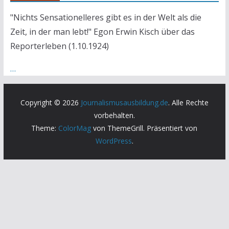
"Nichts Sensationelleres gibt es in der Welt als die
Zeit, in der man lebt!" Egon Erwin Kisch über das
Reporterleben (1.10.1924)
…
Copyright © 2026
Journalismusausbildung.de
. Alle Rechte
vorbehalten.
Theme:
ColorMag
von ThemeGrill. Präsentiert von
WordPress
.