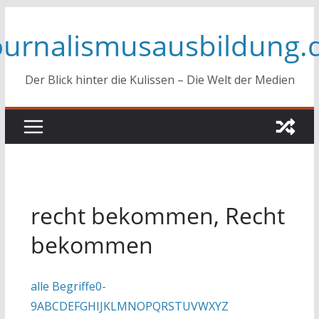
Zum
ournalismusausbildung.
Inhalt
springen
Der Blick hinter die Kulissen – Die Welt der Medien
recht bekommen, Recht
bekommen
alle Begriffe
0-
9
A
B
C
D
E
F
G
H
I
J
K
L
M
N
O
P
Q
R
S
T
U
V
W
X
Y
Z