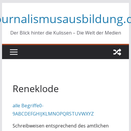
Zum
ournalismusausbildung.
Inhalt
springen
Der Blick hinter die Kulissen – Die Welt der Medien
Reneklode
alle Begriffe
0-
9
A
B
C
D
E
F
G
H
I
J
K
L
M
N
O
P
Q
R
S
T
U
V
W
X
Y
Z
Schreibweisen entsprechend des amtlichen