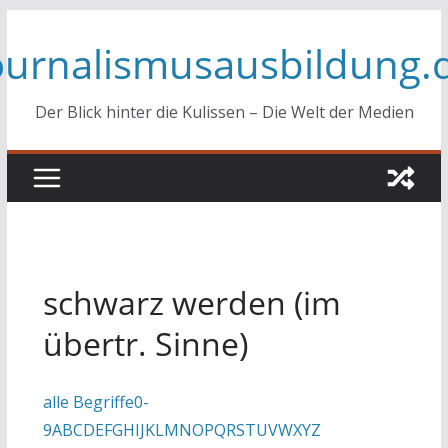
Zum
ournalismusausbildung.
Inhalt
springen
Der Blick hinter die Kulissen – Die Welt der Medien
schwarz werden (im
übertr. Sinne)
alle Begriffe
0-
9
A
B
C
D
E
F
G
H
I
J
K
L
M
N
O
P
Q
R
S
T
U
V
W
X
Y
Z