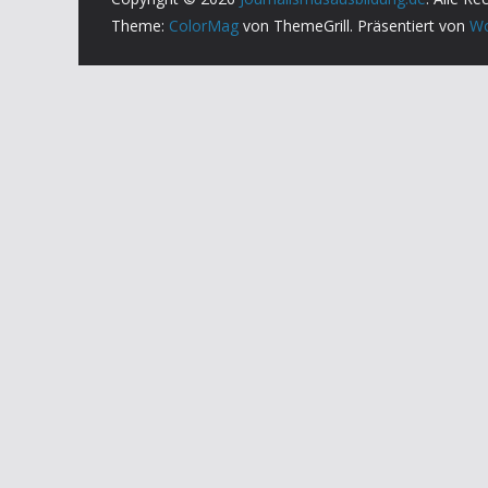
Theme:
ColorMag
von ThemeGrill. Präsentiert von
Wo