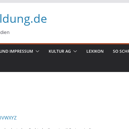
ildung.de
edien
UND IMPRESSUM
KULTUR AG
LEXIKON
SO SCH
U
V
W
X
Y
Z