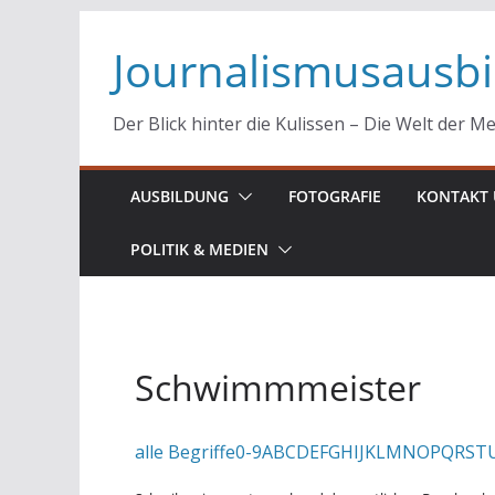
Zum
Journalismusausb
Inhalt
springen
Der Blick hinter die Kulissen – Die Welt der M
AUSBILDUNG
FOTOGRAFIE
KONTAKT 
POLITIK & MEDIEN
Schwimmmeister
alle Begriffe
0-9
A
B
C
D
E
F
G
H
I
J
K
L
M
N
O
P
Q
R
S
T