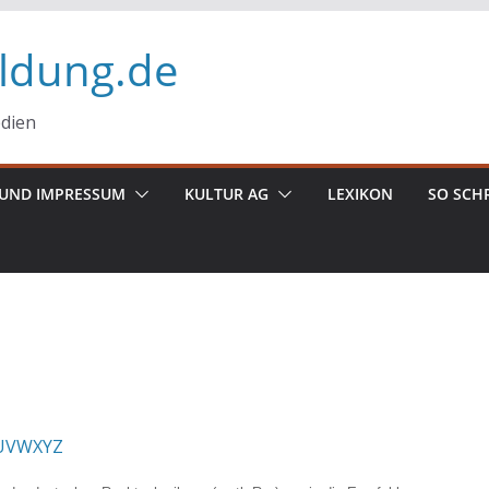
ildung.de
edien
UND IMPRESSUM
KULTUR AG
LEXIKON
SO SCH
U
V
W
X
Y
Z