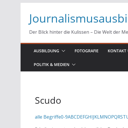
Zum
Journalismusausb
Inhalt
springen
Der Blick hinter die Kulissen – Die Welt der M
AUSBILDUNG
FOTOGRAFIE
KONTAKT 
POLITIK & MEDIEN
Scudo
alle Begriffe
0-9
A
B
C
D
E
F
G
H
I
J
K
L
M
N
O
P
Q
R
S
T