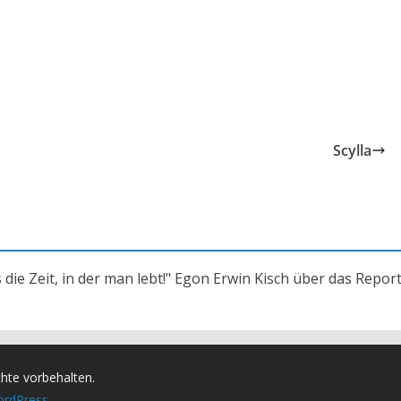
Scylla
s die Zeit, in der man lebt!" Egon Erwin Kisch über das Repor
chte vorbehalten.
rdPress
.