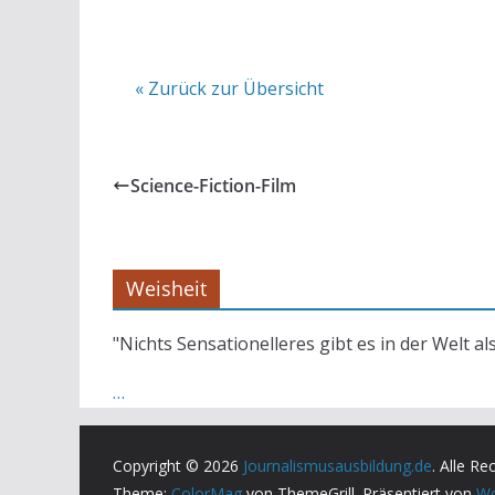
« Zurück zur Übersicht
Science-Fiction-Film
Weisheit
"Nichts Sensationelleres gibt es in der Welt al
…
Copyright © 2026
Journalismusausbildung.de
. Alle Re
Theme:
ColorMag
von ThemeGrill. Präsentiert von
Wo