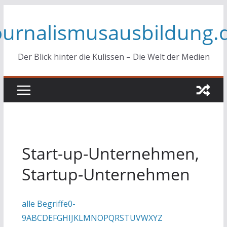
Zum
ournalismusausbildung.
Inhalt
springen
Der Blick hinter die Kulissen – Die Welt der Medien
Start-up-Unternehmen,
Startup-Unternehmen
alle Begriffe
0-
9
A
B
C
D
E
F
G
H
I
J
K
L
M
N
O
P
Q
R
S
T
U
V
W
X
Y
Z