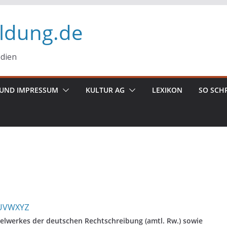
ildung.de
edien
UND IMPRESSUM
KULTUR AG
LEXIKON
SO SCH
U
V
W
X
Y
Z
elwerkes der deutschen Rechtschreibung (amtl. Rw.) sowie