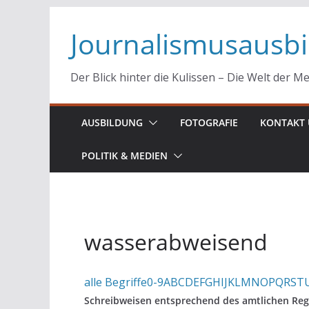
Zum
Journalismusausb
Inhalt
springen
Der Blick hinter die Kulissen – Die Welt der M
AUSBILDUNG
FOTOGRAFIE
KONTAKT 
POLITIK & MEDIEN
wasserabweisend
alle Begriffe
0-9
A
B
C
D
E
F
G
H
I
J
K
L
M
N
O
P
Q
R
S
T
Schreibweisen entsprechend des amtlichen Reg