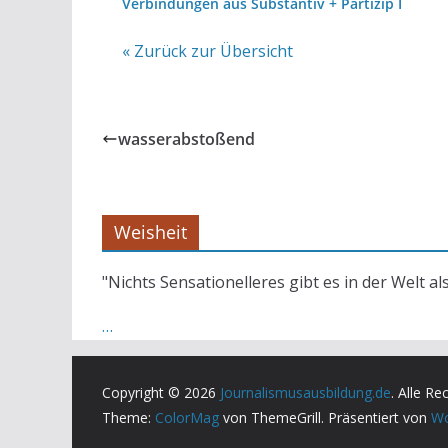
Verbindungen aus Substantiv + Partizip I
« Zurück zur Übersicht
wasserabstoßend
Weisheit
"Nichts Sensationelleres gibt es in der Welt al
…
Copyright © 2026
Journalismusausbildung.de
. Alle Re
Theme:
ColorMag
von ThemeGrill. Präsentiert von
Wo