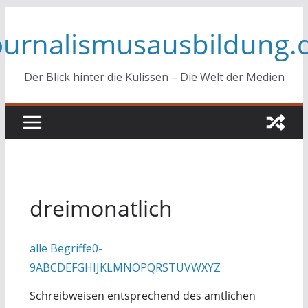
Zum
ournalismusausbildung.
Inhalt
springen
Der Blick hinter die Kulissen – Die Welt der Medien
dreimonatlich
alle Begriffe
0-
9
A
B
C
D
E
F
G
H
I
J
K
L
M
N
O
P
Q
R
S
T
U
V
W
X
Y
Z
Schreibweisen entsprechend des amtlichen