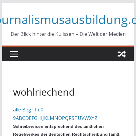
Zum
ournalismusausbildung.
Inhalt
springen
Der Blick hinter die Kulissen – Die Welt der Medien
wohlriechend
alle Begriffe
0-
9
A
B
C
D
E
F
G
H
I
J
K
L
M
N
O
P
Q
R
S
T
U
V
W
X
Y
Z
Schreibweisen entsprechend des amtlichen
Regelwerkes der deutschen Rechtschreibung (amtl.