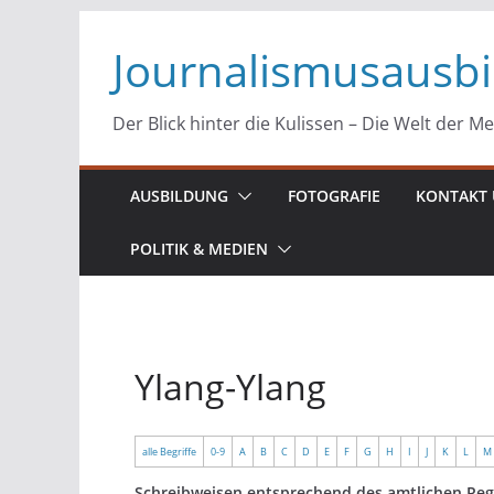
Zum
Journalismusausb
Inhalt
springen
Der Blick hinter die Kulissen – Die Welt der M
AUSBILDUNG
FOTOGRAFIE
KONTAKT 
POLITIK & MEDIEN
Ylang-Ylang
alle Begriffe
0-9
A
B
C
D
E
F
G
H
I
J
K
L
M
Schreibweisen entsprechend des amtlichen Reg