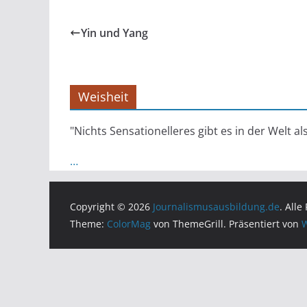
Yin und Yang
Weisheit
"Nichts Sensationelleres gibt es in der Welt al
…
Copyright © 2026
Journalismusausbildung.de
. Alle
Theme:
ColorMag
von ThemeGrill. Präsentiert von
W