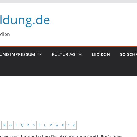
ildung.de
edien
UND IMPRESSUM
KULTUR AG
LEXIKON
SO SCH
N
O
P
Q
R
S
T
U
V
W
X
Y
Z
elwerkes der deutschen Rechtschreibung (amtl. Rw.) sowie