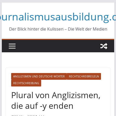
Zum
ournalismusausbildung.
Inhalt
springen
Der Blick hinter die Kulissen – Die Welt der Medien
ANGLIZISMEN UND DEUTSCHE WÖRTER
RECHTSCHREIBREGELN
RECHTSCHREIBUNG
Plural von Anglizismen,
die auf -y enden