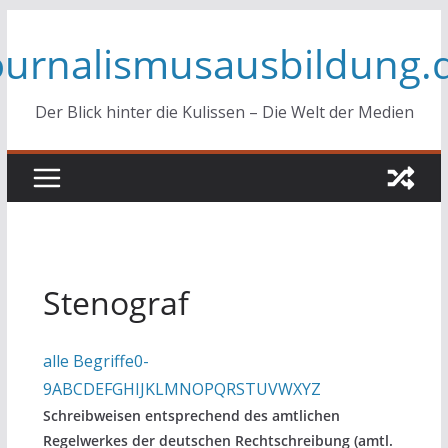
Zum
ournalismusausbildung.
Inhalt
springen
Der Blick hinter die Kulissen – Die Welt der Medien
Stenograf
alle Begriffe
0-
9
A
B
C
D
E
F
G
H
I
J
K
L
M
N
O
P
Q
R
S
T
U
V
W
X
Y
Z
Schreibweisen entsprechend des amtlichen
Regelwerkes der deutschen Rechtschreibung (amtl.