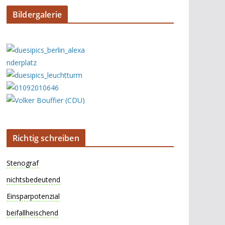
Bildergalerie
Richtig schreiben
Stenograf
nichtsbedeutend
Einsparpotenzial
beifallheischend