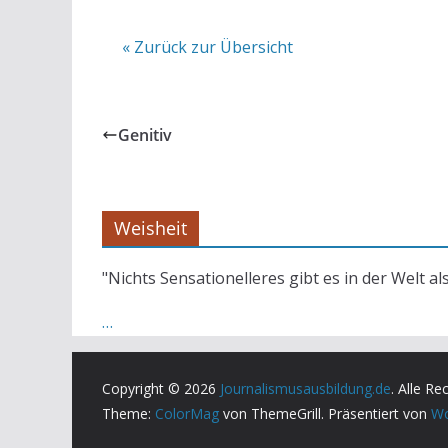
« Zurück zur Übersicht
Genitiv
Weisheit
"Nichts Sensationelleres gibt es in der Welt al
…
Copyright © 2026
Journalismusausbildung.de
. Alle Re
Theme:
ColorMag
von ThemeGrill. Präsentiert von
Wo