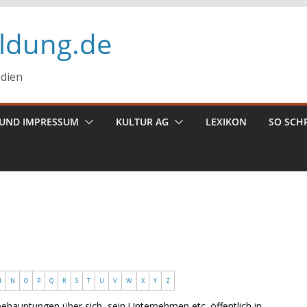
ildung.de
edien
UND IMPRESSUM
KULTUR AG
LEXIKON
SO SCH
M
N
O
P
Q
R
S
T
U
V
W
X
Y
Z
ehauptungen über sich, sein Unternehmen etc. öffentlich in