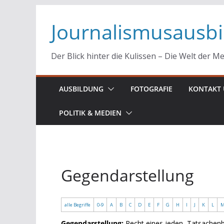
Zum
Journalismusausb
Inhalt
springen
Der Blick hinter die Kulissen – Die Welt der M
AUSBILDUNG
FOTOGRAFIE
KONTAKT 
POLITIK & MEDIEN
Gegendarstellung
alle Begriffe
0-9
A
B
C
D
E
F
G
H
I
J
K
L
Gegendarstellung:
Recht eines jeden, Tatsachenb