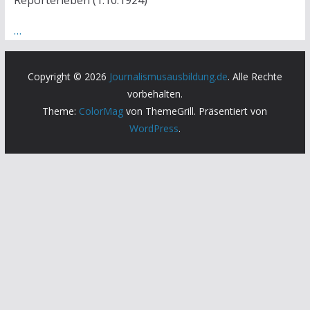
Reporterleben (1.10.1924)
…
Copyright © 2026
Journalismusausbildung.de
. Alle Rechte
vorbehalten.
Theme:
ColorMag
von ThemeGrill. Präsentiert von
WordPress
.