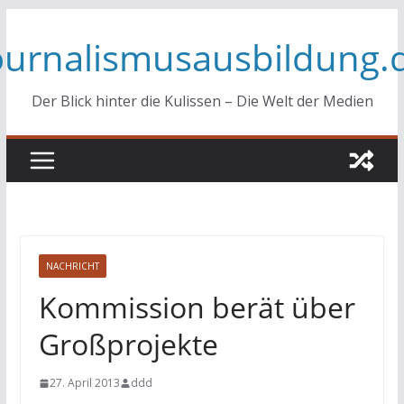
Zum
ournalismusausbildung.
Inhalt
springen
Der Blick hinter die Kulissen – Die Welt der Medien
NACHRICHT
Kommission berät über
Großprojekte
27. April 2013
ddd