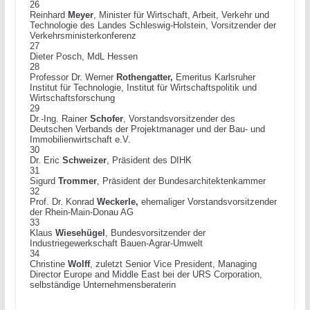
26
Reinhard
Meyer
, Minister für Wirtschaft, Arbeit, Verkehr und
Technologie des Landes Schleswig-Holstein, Vorsitzender der
Verkehrsministerkonferenz
27
Dieter Posch, MdL Hessen
28
Professor Dr. Werner
Rothengatter,
Emeritus
Karlsruher
Institut für Technologie, Institut für Wirtschaftspolitik und
Wirtschaftsforschung
29
Dr.-Ing. Rainer
Schofer
, Vorstandsvorsitzender des
Deutschen Verbands der Projektmanager und der Bau- und
Immobilienwirtschaft e.V.
30
Dr. Eric
Schweizer
, Präsident des DIHK
31
Sigurd
Trommer
, Präsident der Bundesarchitektenkammer
32
Prof. Dr. Konrad
Weckerle,
ehemaliger Vorstandsvorsitzender
der Rhein-Main-Donau AG
33
Klaus
Wiesehügel
, Bundesvorsitzender der
Industriegewerkschaft Bauen-Agrar-Umwelt
34
Christine
Wolff
, zuletzt Senior Vice President, Managing
Director Europe and Middle East bei der URS Corporation,
selbständige Unternehmensberaterin