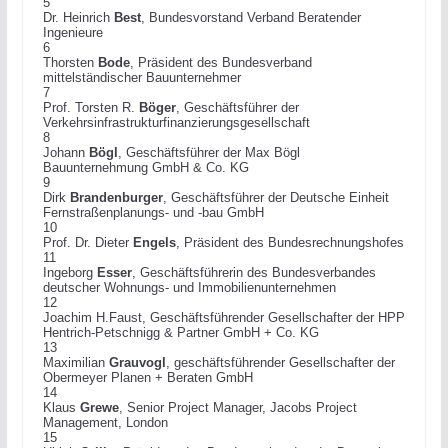
5
Dr. Heinrich
Best
, Bundesvorstand Verband Beratender
Ingenieure
6
Thorsten
Bode
, Präsident des Bundesverband
mittelständischer Bauunternehmer
7
Prof. Torsten R.
Böger
, Geschäftsführer der
Verkehrsinfrastrukturfinanzierungsgesellschaft
8
Johann
Bögl
, Geschäftsführer der Max Bögl
Bauunternehmung GmbH & Co. KG
9
Dirk
Brandenburger
, Geschäftsführer der Deutsche Einheit
Fernstraßenplanungs- und -bau GmbH
10
Prof. Dr. Dieter
Engels
, Präsident des Bundesrechnungshofes
11
Ingeborg
Esser
, Geschäftsführerin des Bundesverbandes
deutscher Wohnungs- und Immobilienunternehmen
12
Joachim H.Faust, Geschäftsführender Gesellschafter der HPP
Hentrich-Petschnigg & Partner GmbH + Co. KG
13
Maximilian
Grauvogl
, geschäftsführender Gesellschafter der
Obermeyer Planen + Beraten GmbH
14
Klaus
Grewe
, Senior Project Manager, Jacobs Project
Management, London
15