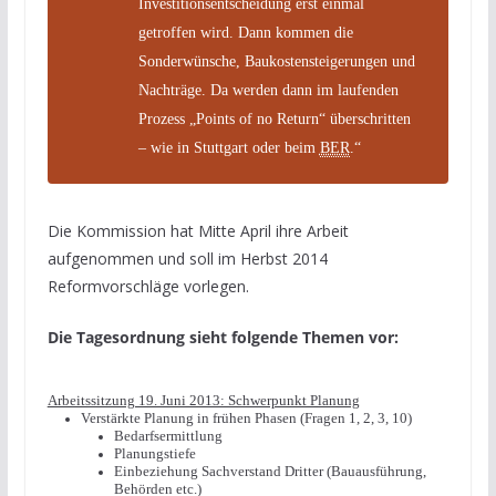
Investitionsentscheidung erst einmal
getroffen wird. Dann kommen die
Sonderwünsche, Baukostensteigerungen und
Nachträge. Da werden dann im laufenden
Prozess „Points of no Return“ überschritten
– wie in Stuttgart oder beim
BER
.“
Die Kommission hat Mitte April ihre Arbeit
aufgenommen und soll im Herbst 2014
Reformvorschläge vorlegen.
Die Tagesordnung sieht folgende Themen vor:
Arbeitssitzung 19. Juni 2013: Schwerpunkt Planung
Verstärkte Planung in frühen Phasen (Fragen 1, 2, 3, 10)
Bedarfsermittlung
Planungstiefe
Einbeziehung Sachverstand Dritter (Bauausführung,
Behörden etc.)