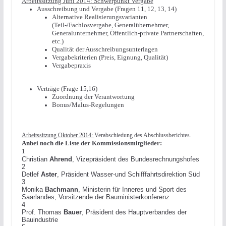
Arbeitssitzung Juni 2014: Schwerpunkt Vergabe
Ausschreibung und Vergabe (Fragen 11, 12, 13, 14)
Alternative Realisierungsvarianten
(Teil-/Fachlosvergabe, Generalübernehmer,
Generalunternehmer, Öffentlich-private Partnerschaften,
etc.)
Qualität der Ausschreibungsunterlagen
Vergabekriterien (Preis, Eignung, Qualität)
Vergabepraxis
Verträge (Frage 15,16)
Zuordnung der Verantwortung
Bonus/Malus-Regelungen
Arbeitssitzung Oktober 2014:
Verabschiedung des Abschlussberichtes.
Anbei noch die Liste der Kommissionsmitglieder:
1
Christian
Ahrend
, Vizepräsident des Bundesrechnungshofes
2
Detlef
Aster
, Präsident Wasser-und Schifffahrtsdirektion Süd
3
Monika
Bachmann
, Ministerin für Inneres und Sport des
Saarlandes, Vorsitzende der Bauministerkonferenz
4
Prof. Thomas
Bauer
, Präsident des Hauptverbandes der
Bauindustrie