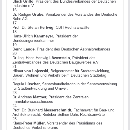
Ulrich
Grillo
, Präsident des Bundesverbandes der Deutschen
Industrie e.V.
16
Dr. Rüdiger
Grube
, Vorsitzender des Vorstandes der Deutsche
Bahn AG
17
Prof. Dr. Stefan
Hertwig
, CBH Rechtsanwälte
18
Hans-Ullrich
Kammeyer
, Präsident der
Bundesingenieurkammer
19
Bernd
Lange
, Präsident des Deutschen Asphaltverbandes
20
Dr.-Ing. Hans-Hartwig
Löwenstein
, Präsident des
Zentralverbandes des Deutschen Baugewerbes e.V.
21
Hilmar
von Lojewski
, Beigeordneter für Stadtentwicklung,
Bauen, Wohnen und Verkehr beim Deutschen Städtetag
22
Regula
Lüscher
, Senatsbaudirektorin in der Senatsverwaltung
für Stadtentwicklung und Umwelt
23
Dr. Andreas
Mattner,
Präsident des Zentralen
Immobilienausschusses
24
Prof. Dr. Burkhard
Messerschmidt
, Fachanwalt für Bau- und
Architektenrecht, Redeker Sellner Dahs Rechtsanwälte
25
Klaus-Peter
Müller
, Vorsitzender des Präsidiums des
Deutsches Verkehrsforums