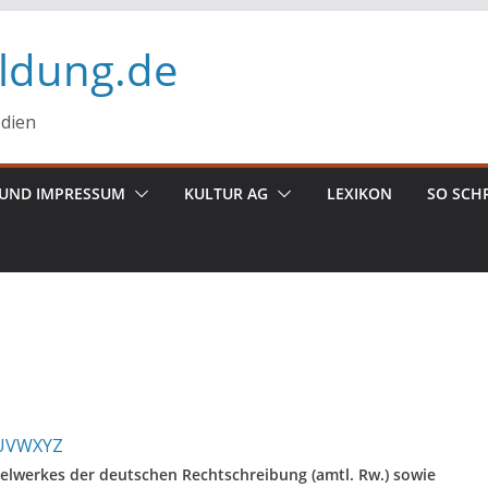
ildung.de
edien
UND IMPRESSUM
KULTUR AG
LEXIKON
SO SCH
U
V
W
X
Y
Z
elwerkes der deutschen Rechtschreibung (amtl. Rw.) sowie