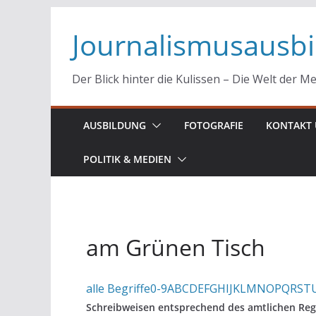
Zum
Journalismusausb
Inhalt
springen
Der Blick hinter die Kulissen – Die Welt der M
AUSBILDUNG
FOTOGRAFIE
KONTAKT 
POLITIK & MEDIEN
am Grünen Tisch
alle Begriffe
0-9
A
B
C
D
E
F
G
H
I
J
K
L
M
N
O
P
Q
R
S
T
Schreibweisen entsprechend des amtlichen Reg