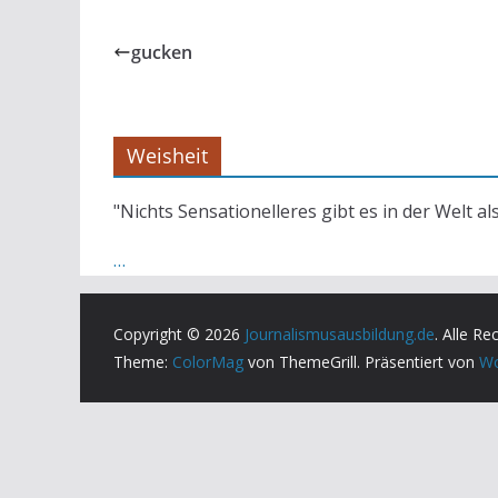
gucken
Weisheit
"Nichts Sensationelleres gibt es in der Welt al
…
Copyright © 2026
Journalismusausbildung.de
. Alle Re
Theme:
ColorMag
von ThemeGrill. Präsentiert von
Wo