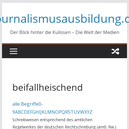
Zum
ournalismusausbildung.
Inhalt
springen
Der Blick hinter die Kulissen – Die Welt der Medien
beifallheischend
alle Begriffe
0-
9
A
B
C
D
E
F
G
H
I
J
K
L
M
N
O
P
Q
R
S
T
U
V
W
X
Y
Z
Schreibweisen entsprechend des amtlichen
Regelwerkes der deutschen Rechtschreibung (amtl. Rw.)