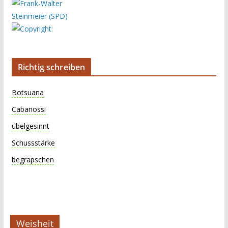
Richtig schreiben
Botsuana
Cabanossi
übelgesinnt
Schussstärke
begrapschen
Weisheit